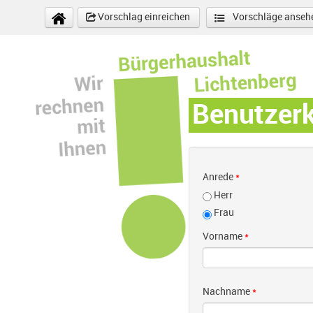
Direkt zum Inhalt
Vorschlag einreichen
Vorschläge anseh
Benutzer
Anrede
*
Herr
Frau
Vorname
*
Nachname
*