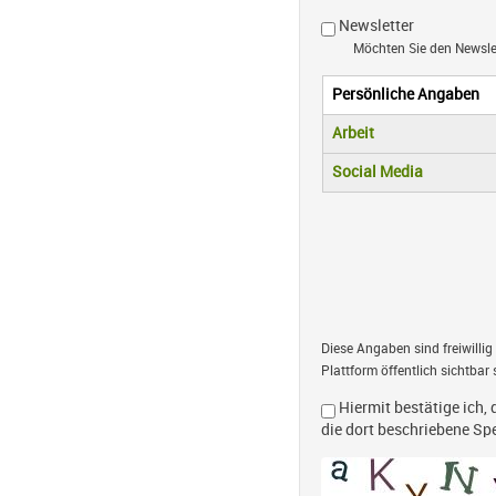
Newsletter
Möchten Sie den Newsl
Persönliche Angaben
Vertikale R
(aktiver Reiter)
Arbeit
Social Media
Diese Angaben sind freiwillig
Plattform öffentlich sichtbar 
Hiermit bestätige ich, 
die dort beschriebene S