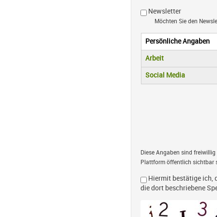
Newsletter
Möchten Sie den Newsl
Persönliche Angaben
Vertikale R
(aktiver Reiter)
Arbeit
Social Media
Diese Angaben sind freiwillig
Plattform öffentlich sichtbar 
Hiermit bestätige ich, 
die dort beschriebene S