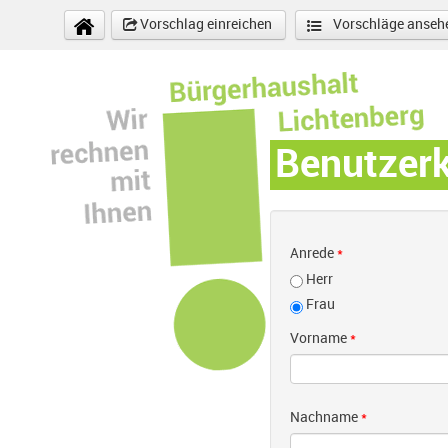
Direkt zum Inhalt
Vorschlag einreichen
Vorschläge anseh
Benutzer
Anrede
*
Herr
Frau
Vorname
*
Nachname
*