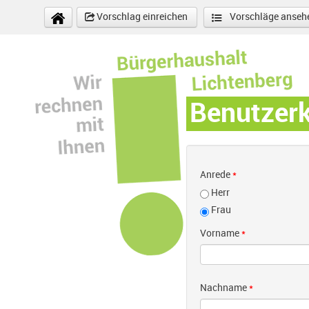
Direkt zum Inhalt
Vorschlag einreichen
Vorschläge anseh
Benutzer
Anrede
*
Herr
Frau
Vorname
*
Nachname
*