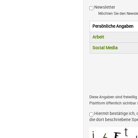
Newsletter
Möchten Sie den Newsl
Persönliche Angaben
Vertikale R
(aktiver Reiter)
Arbeit
Social Media
Diese Angaben sind freiwillig
Plattform öffentlich sichtbar 
Hiermit bestätige ich, 
die dort beschriebene S