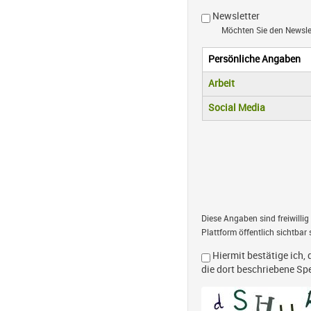
Newsletter
Möchten Sie den Newsl
Persönliche Angaben
Vertikale R
(aktiver Reiter)
Arbeit
Social Media
Diese Angaben sind freiwillig
Plattform öffentlich sichtbar 
Hiermit bestätige ich, 
die dort beschriebene S