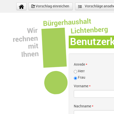
Direkt zum Inhalt
Vorschlag einreichen
Vorschläge anseh
Benutzer
Anrede
*
Herr
Frau
Vorname
*
Nachname
*