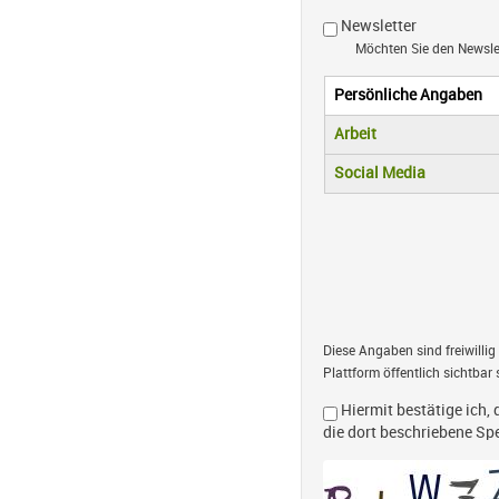
Newsletter
Möchten Sie den Newsl
Persönliche Angaben
Vertikale R
(aktiver Reiter)
Arbeit
Social Media
Diese Angaben sind freiwillig
Plattform öffentlich sichtbar 
Hiermit bestätige ich, 
die dort beschriebene S