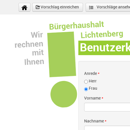
Direkt zum Inhalt
Vorschlag einreichen
Vorschläge anseh
Benutzer
Anrede
*
Herr
Frau
Vorname
*
Nachname
*