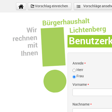
Direkt zum Inhalt
Vorschlag einreichen
Vorschläge anseh
Benutzer
Anrede
*
Herr
Frau
Vorname
*
Nachname
*