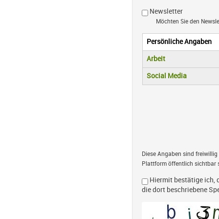
Newsletter
Möchten Sie den Newsl
Persönliche Angaben
Vertikale R
(aktiver Reiter)
Arbeit
Social Media
Diese Angaben sind freiwillig
Plattform öffentlich sichtbar 
Hiermit bestätige ich, 
die dort beschriebene S