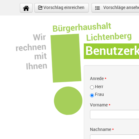
Direkt zum Inhalt
Vorschlag einreichen
Vorschläge anseh
Benutzer
Anrede
*
Herr
Frau
Vorname
*
Nachname
*