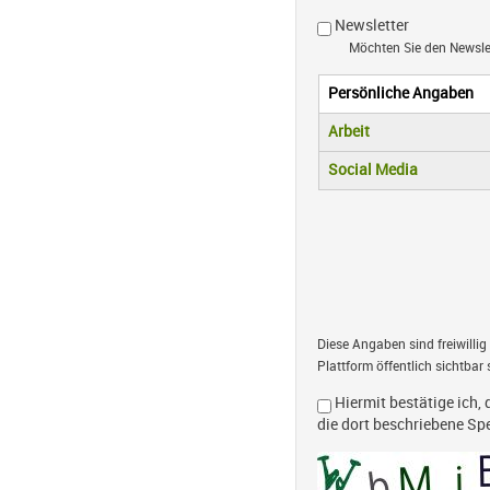
Newsletter
Möchten Sie den Newsl
Persönliche Angaben
Vertikale R
(aktiver Reiter)
Arbeit
Social Media
Diese Angaben sind freiwillig
Plattform öffentlich sichtbar 
Hiermit bestätige ich, 
die dort beschriebene S