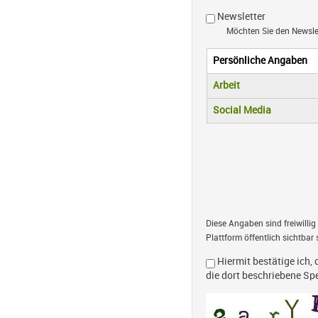
Newsletter
Möchten Sie den Newsl
Persönliche Angaben
Vertikale R
(aktiver Reiter)
Arbeit
Social Media
Diese Angaben sind freiwillig
Plattform öffentlich sichtbar 
Hiermit bestätige ich, 
die dort beschriebene S