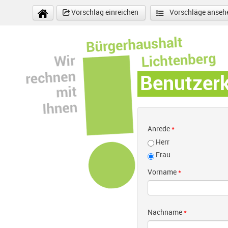
Direkt zum Inhalt
Vorschlag einreichen
Vorschläge anseh
Benutzer
Anrede
*
Herr
Frau
Vorname
*
Nachname
*