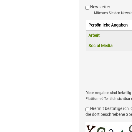
Newsletter
Möchten Sie den Newsl
Persönliche Angaben
Vertikale R
(aktiver Reiter)
Arbeit
Social Media
Diese Angaben sind freiwillig
Plattform öffentlich sichtbar 
Hiermit bestätige ich, 
die dort beschriebene S