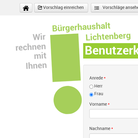
Direkt zum Inhalt
Vorschlag einreichen
Vorschläge anseh
Benutzer
Anrede
*
Herr
Frau
Vorname
*
Nachname
*