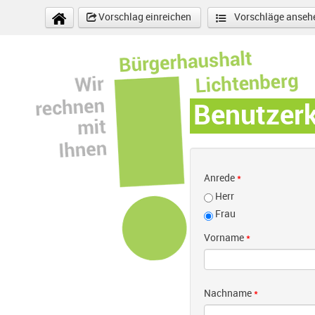
Direkt zum Inhalt
Vorschlag einreichen
Vorschläge anseh
Benutzer
Anrede
*
Herr
Frau
Vorname
*
Nachname
*