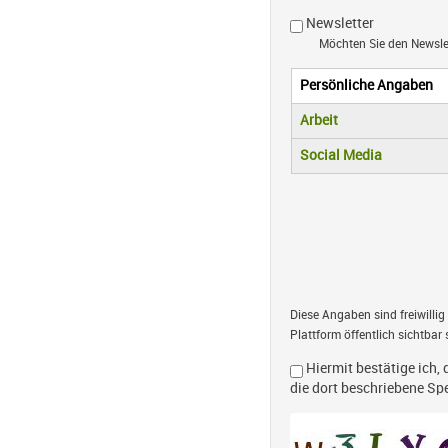
Newsletter
Möchten Sie den Newsl
Persönliche Angaben
Vertikale R
(aktiver Reiter)
Arbeit
Social Media
Diese Angaben sind freiwillig
Plattform öffentlich sichtbar 
Hiermit bestätige ich, 
die dort beschriebene S