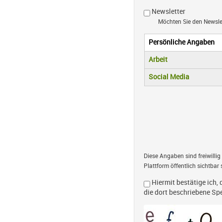
Newsletter
Möchten Sie den Newsl
Persönliche Angaben
Vertikale R
(aktiver Reiter)
Arbeit
Social Media
Diese Angaben sind freiwillig
Plattform öffentlich sichtbar 
Hiermit bestätige ich, 
die dort beschriebene S