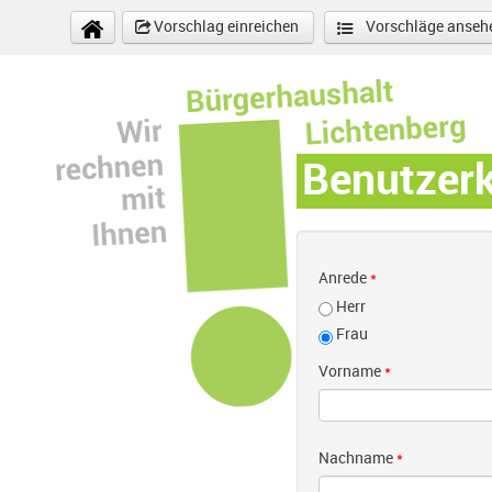
Direkt zum Inhalt
Vorschlag einreichen
Vorschläge anseh
Benutzer
Anrede
*
Herr
Frau
Vorname
*
Nachname
*