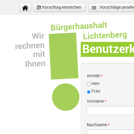
Direkt zum Inhalt
Vorschlag einreichen
Vorschläge anseh
Benutzer
Anrede
*
Herr
Frau
Vorname
*
Nachname
*