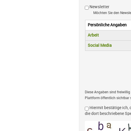
Newsletter
Möchten Sie den Newsl
Persönliche Angaben
Vertikale R
(aktiver Reiter)
Arbeit
Social Media
Diese Angaben sind freiwillig
Plattform öffentlich sichtbar 
Hiermit bestätige ich, 
die dort beschriebene S