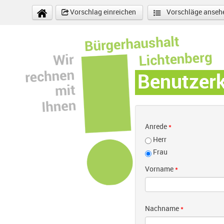
Direkt zum Inhalt
Vorschlag einreichen
Vorschläge anseh
Benutzer
Anrede
*
Herr
Frau
Vorname
*
Nachname
*