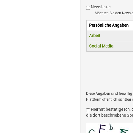
Newsletter
Möchten Sie den Newsl
Persönliche Angaben
Vertikale R
(aktiver Reiter)
Arbeit
Social Media
Diese Angaben sind freiwillig
Plattform öffentlich sichtbar 
Hiermit bestätige ich, 
die dort beschriebene S