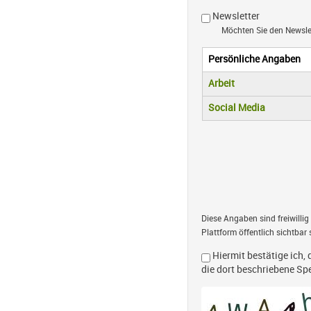
Newsletter
Möchten Sie den Newsl
Persönliche Angaben
Vertikale R
(aktiver Reiter)
Arbeit
Social Media
Diese Angaben sind freiwillig
Plattform öffentlich sichtbar 
Hiermit bestätige ich, 
die dort beschriebene S