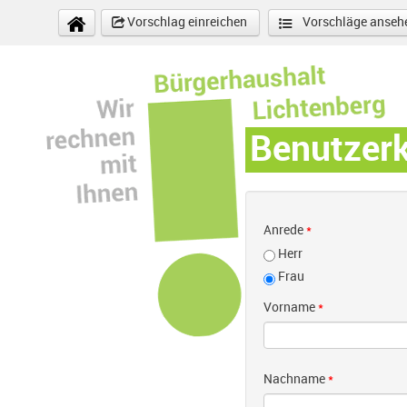
Direkt zum Inhalt
Vorschlag einreichen
Vorschläge anseh
Benutzer
Anrede
*
Herr
Frau
Vorname
*
Nachname
*