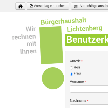
Direkt zum Inhalt
Vorschlag einreichen
Vorschläge anseh
Benutzer
Anrede
*
Herr
Frau
Vorname
*
Nachname
*