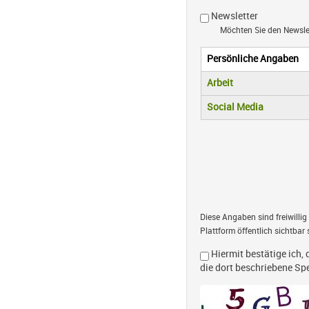
Newsletter
Möchten Sie den Newsl
Persönliche Angaben
Vertikale R
(aktiver Reiter)
Arbeit
Social Media
Diese Angaben sind freiwillig
Plattform öffentlich sichtbar 
Hiermit bestätige ich, 
die dort beschriebene S