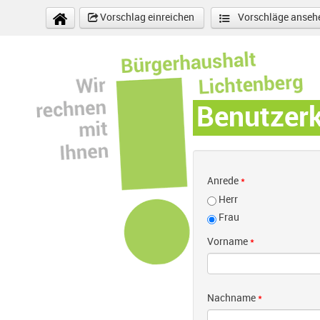
Direkt zum Inhalt
Vorschlag einreichen
Vorschläge anseh
Benutzer
Anrede
*
Herr
Frau
Vorname
*
Nachname
*