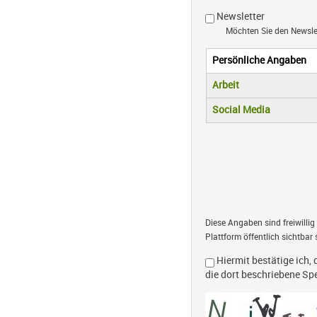
Newsletter
Möchten Sie den Newsl
Persönliche Angaben
Vertikale R
(aktiver Reiter)
Arbeit
Social Media
Diese Angaben sind freiwillig
Plattform öffentlich sichtbar 
Hiermit bestätige ich, 
die dort beschriebene S